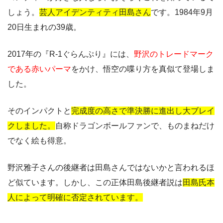
しょう。
芸人アイデンティティ田島さん
です。1984年9月
20日生まれの39歳。
2017年の『R-1ぐらんぷり』には、
野沢のトレードマーク
である赤いパーマ
をかけ、悟空の喋り方を真似て登場しま
した。
そのインパクトと
完成度の高さで準決勝に進出し大ブレイ
クしました。
自称ドラゴンボールファンで、ものまねだけ
でなく絵も得意。
野沢雅子さんの後継者は田島さんではないかと言われるほ
ど似ています。しかし、この正体田島後継者説は
田島氏本
人によって明確に否定されています。