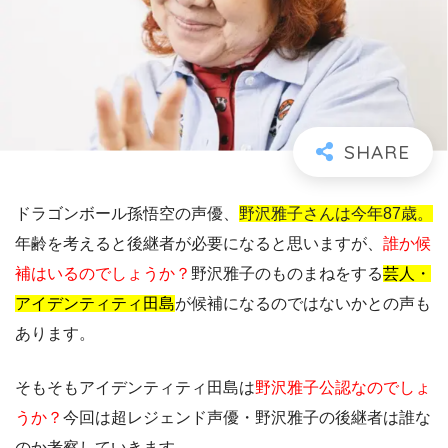
ドラゴンボール孫悟空の声優、
野沢雅子さんは今年87歳。
年齢を考えると後継者が必要になると思いますが、
誰か候
補はいるのでしょうか？
野沢雅子のものまねをする
芸人・
アイデンティティ田島
が候補になるのではないかとの声も
あります。
そもそもアイデンティティ田島は
野沢雅子公認なのでしょ
うか？
今回は超レジェンド声優・野沢雅子の後継者は誰な
のか考察していきます。