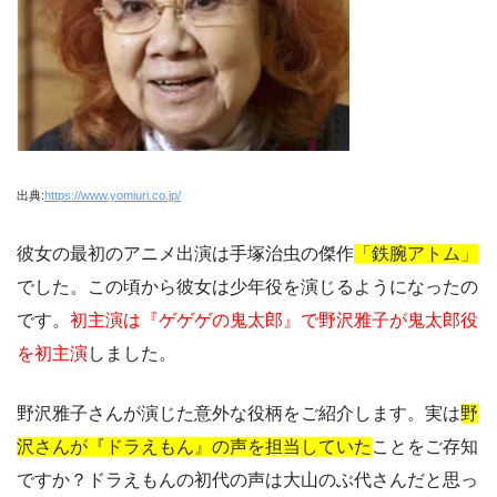
出典:
https://www.yomiuri.co.jp/
彼女の最初のアニメ出演は手塚治虫の傑作
「鉄腕アトム」
でした。この頃から彼女は少年役を演じるようになったの
です。
初主演は『ゲゲゲの鬼太郎』で野沢雅子が鬼太郎役
を初主演
しました。
野沢雅子さんが演じた意外な役柄をご紹介します。実は
野
沢さんが『ドラえもん』の声を担当していた
ことをご存知
ですか？ドラえもんの初代の声は大山のぶ代さんだと思っ