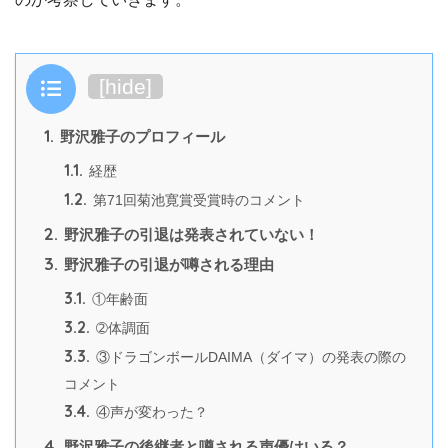
目次
[
hide
]
1.
野沢雅子のプロフィール
1.1.
経歴
1.2.
第71回菊池寛賞受賞時のコメント
2.
野沢雅子の引退は発表されていない！
3.
野沢雅子の引退が噂される理由
3.1.
①年齢面
3.2.
➁体調面
3.3.
③ドラゴンボールDAIMA（ダイマ）の発表の際の
コメント
3.4.
④声が変わった？
4.
野沢雅子の後継者と噂される声優はいる？