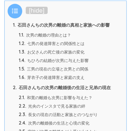
目次
[
hide
]
1.
石田さんちの次男の離婚の真相と家族への影響
1.1.
次男の離婚の理由とは？
1.2.
七男の発達障害との関係性とは
1.3.
お父さんの死亡後の家族の変化
1.4.
ちひろの結婚が次男に与えた影響
1.5.
三男の現在の立場と次男との関係
1.6.
芽衣子の発達障害と家庭の支え
2.
石田さんちの次男の離婚後の生活と兄弟の現在
2.1.
和寛の離婚も次男に影響を与えた？
2.2.
光央のインスタで見る家族の絆
2.3.
長女の現在の活動と家族とのつながり
2.4.
次男の離婚後の生活と心境の変化